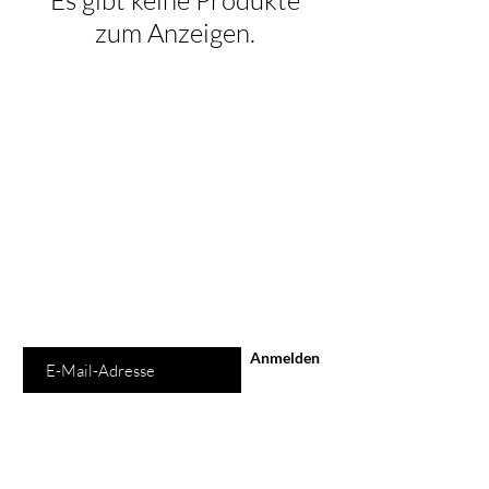
Es gibt keine Produkte
zum Anzeigen.
Schon auf der
Liste?
Für exklusive Angebote unseren Newsletter
abonnieren (Bald verfügbar)
E-Mail-Adresse
Anmelden