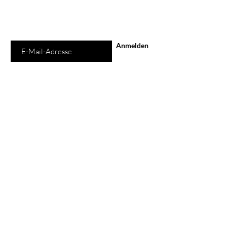
E-Mail-Adresse
Anmelden
Shop
Alle Produkte
Neu
Schuhe
Taschen
Ladengeschäft