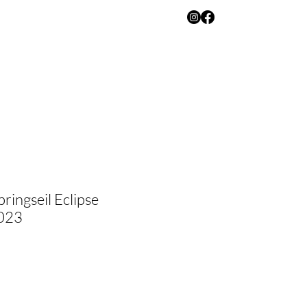
AUF
KONTAKT
ringseil Eclipse
023