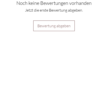
Noch keine Bewertungen vorhanden
Jetzt die erste Bewertung abgeben.
Bewertung abgeben
Schon auf der
Liste?
ür exklusive Angebote unseren Newsletter abonnier
(Bald verfügbar)