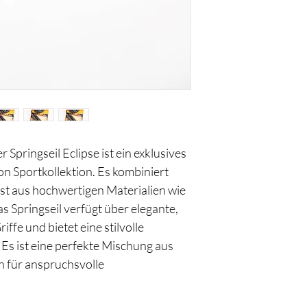
- Verkauf erfolgt inkl.
•Griff Länge: ca. 16 c
•Seillänge: ca. 280 cm 
- datacode vorhanden
Springseil Eclipse ist ein exklusives
ton Sportkollektion. Es kombiniert
ist aus hochwertigen Materialien wie
as Springseil verfügt über elegante,
fe und bietet eine stilvolle
n. Es ist eine perfekte Mischung aus
n für anspruchsvolle