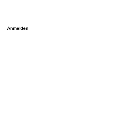
Anmelden
Kundenservice
Tel.: +49 (0) 40 8633 54