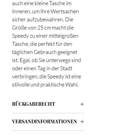
auch eine kleine Tasche im
Inneren, um Ihre Wertsachen
sicher aufzubewahren. Die
Größe von 25 cm macht die
Speedy zu einer mittelgroßen
Tasche, die perfekt für den
täglichen Gebrauch geeignet
ist. Egal, ob Sie unterwegs sind
oder einen Tag in der Stadt
verbringen, die Speedy ist eine
stilvolle und praktische Wahl.
RÜCKGABERECHT
Sie haben ein 14-tägiges Rückgaberecht
VERSANDINFORMATIONEN
ab Erhalt der Ware. Wenn Sie
unbeschädigte Ware in unbenutztem
Wir bieten kostenlosen Versand für alle