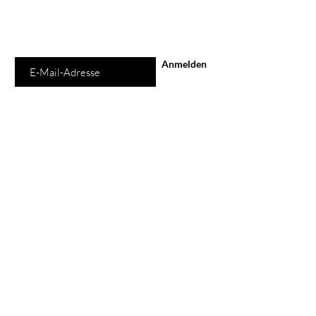
E-Mail-Adresse
Anmelden
Shop
Alle Produkte
Neu
Schuhe
Taschen
Ladengeschäft