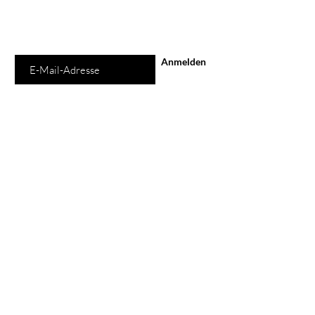
E-Mail-Adresse
Anmelden
Shop
Alle Produkte
Neu
Schuhe
Taschen
Ladengeschäft