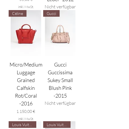
Nicht verfügbar
inkl. MwSt.
Céline
Gucci
Micro/Medium
Gucci
Luggage
Guccissima
Grained
Sukey Small
Calfskin
Blush Pink
Rot/Coral
-2015
-2016
Nicht verfügbar
Preis
1.150,00 €
inkl. MwSt.
Louis Vuitton
Louis Vuitton