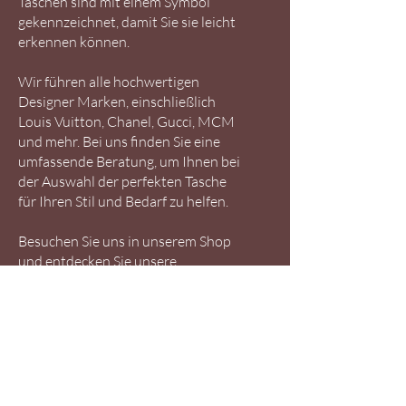
Taschen sind mit einem Symbol
gekennzeichnet, damit Sie sie leicht
erkennen können.
Wir führen alle hochwertigen
Designer Marken, einschließlich
Louis Vuitton, Chanel, Gucci, MCM
und mehr. Bei uns finden Sie eine
umfassende Beratung, um Ihnen bei
der Auswahl der perfekten Tasche
für Ihren Stil und Bedarf zu helfen.
Besuchen Sie uns in unserem Shop
und entdecken Sie unsere
einzigartige Auswahl an Designer
Taschen.
Zum Shop