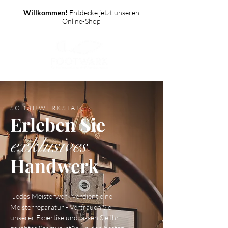
Willkommen!
Entdecke jetzt unseren
Online-Shop
SCHUHWERKSTATT
Erleben Sie
exklusives
Handwerk
"Jedes Meisterwerk verdient eine
Meisterreparatur - Vertrauen Sie
unserer Expertise und lassen Sie Ihr