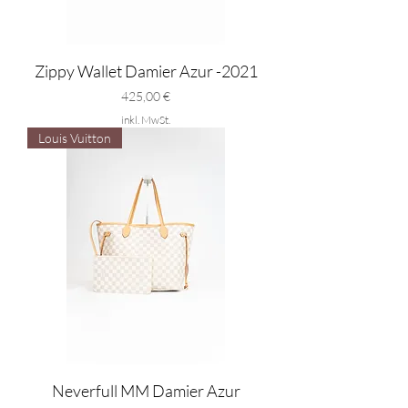
Zippy Wallet Damier Azur -2021
Preis
425,00 €
inkl. MwSt.
Louis Vuitton
Neverfull MM Damier Azur