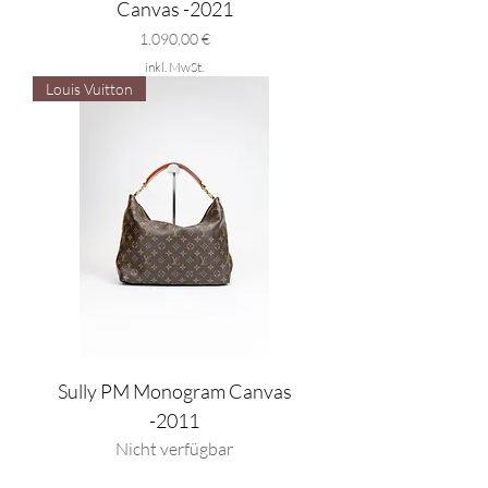
Canvas -2021
Preis
1.090,00 €
inkl. MwSt.
Louis Vuitton
Sully PM Monogram Canvas
-2011
Nicht verfügbar