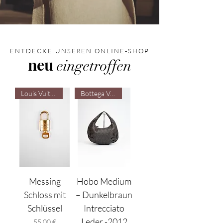
ENTDECKE UNSEREN ONLINE-SHOP
neu
eingetroffen
Louis Vuitton
Bottega Veneta
Messing
Hobo Medium
Schloss mit
– Dunkelbraun
Schlüssel
Intrecciato
Leder -2012
Preis
55,00 €